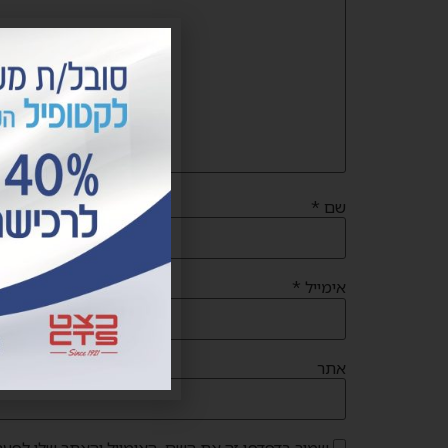
שם
*
אימייל
*
אתר