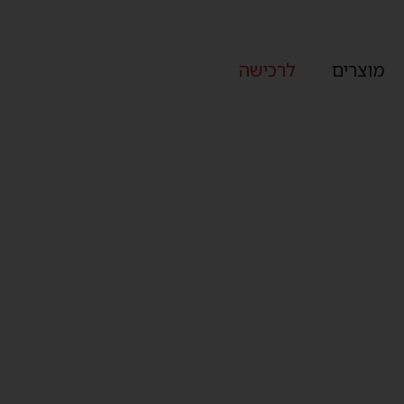
מוצרים
לרכישה