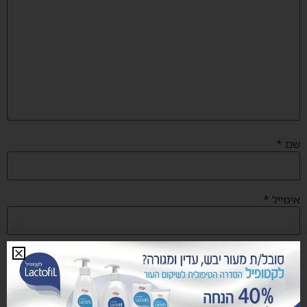
שם
*
אימייל
*
אתר