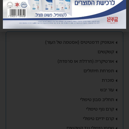
שמור בדפדפן זה את השם, האימייל והאתר שלי לפעם הבאה שאגיב.
אטופיק דרמטיטיס (אסטמה של העור)
קשקשים
אורטיקריה (חרדלת או סרפדת)
תפרחת חיתולים
סוכרת
עור יבש
תחליב סבון טיפולי
קרם גוף טיפולי
קרם ידיים טיפולי
שמפו טיפולי נגד קשקשים