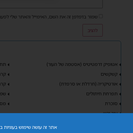
שמור בדפדפן זה את השם, האימייל והאתר שלי לפעם
אטופיק דרמטיטיס (אסטמה של העור)
תחל
קשקשים
קרם
אורטיקריה (חרדלת או סרפדת)
קרם
תפרחת חיתולים
שמפ
סוכרת
מסכ
עור יבש
אתר זה עושה שימוש בעוגיות 